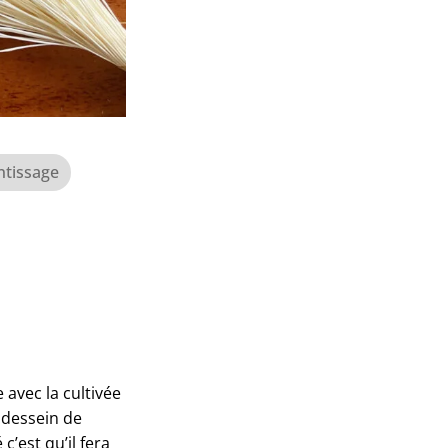
tissage
 avec la cultivée
e dessein de
c’est qu’il fera