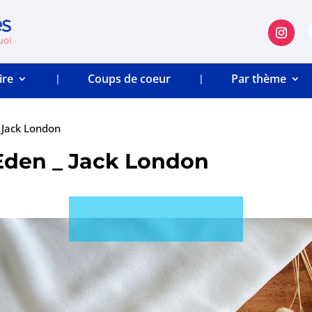
ire
Coups de coeur
Par thème
 Jack London
Eden _ Jack London