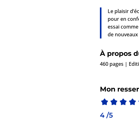
Le plaisir d’
pour en confe
essai comme c
de nouveaux 
À propos du
460 pages | Edit
Mon ressen
4 /5