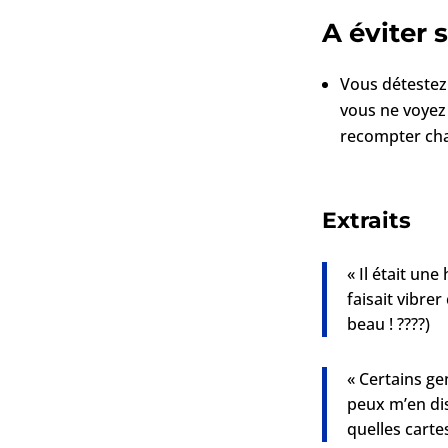
A éviter 
Vous détestez 
vous ne voyez
recompter cha
Extraits
« Il était un
faisait vibre
beau ! ????)
« Certains ge
peux m’en dis
quelles cartes