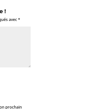
e !
iqués avec
*
mon prochain