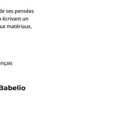
s de ses pensées
n écrivant un
eaux matériaux,
ançais
 Babelio