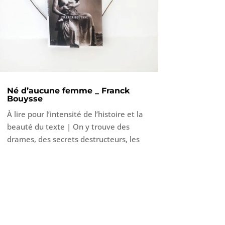
Né d’aucune femme _ Franck
Bouysse
À lire pour l’intensité de l’histoire et la
beauté du texte | On y trouve des
drames, des secrets destructeurs, les
liens puissants qui unissent un parent
à son enfant, une forme
d’esclavagisme, le contrôle du corps de
l’autre, de la violence, le besoin de
vivre, de survivre, de donner vie.