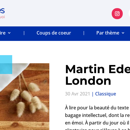
ire
Coups de coeur
Par thème
Martin Ede
London
30 Avr 2021
|
Classique
À lire pour la beauté du text
bagage intellectuel, dont la r
en émoi. À partir du jour où il