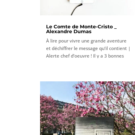
Le Comte de Monte-Cristo _
Alexandre Dumas
À lire pour vivre une grande aventure
et déchiffrer le message qu’il contient |
Alerte chef d’oeuvre ! Il y a 3 bonnes
raisons de lire ce livre. La première
c’est la grande aventure qui vous
attend. Grande épopée, manipulation,
amours contrariés, rebondissements,
suspense, tout y est. La deuxième c’est
les réflexions amenées : philosophie de
l’acceptation, éloge de l’instant
présent, le pouvoir de l’amour
maternel, etc. La troisième c’est la
langue.