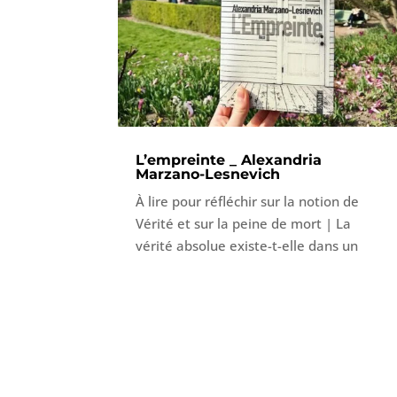
L’empreinte _ Alexandria
Marzano-Lesnevich
À lire pour réfléchir sur la notion de
Vérité et sur la peine de mort | La
vérité absolue existe-t-elle dans un
procès ? L’auteure propose une
réflexion très intéressante. Au fil de sa
démonstration, elle arrive à nous faire
douter de nos convictions et à réviser
notre jugement. Elle nous prouve ainsi
que le droit n’est qu’une façon de