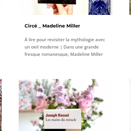
survivants dits migrants.
Circé _ Madeline Miller
À lire pour revisiter la mythologie avec
un oeil moderne | Dans une grande
fresque romanesque, Madeline Miller
nous conte l’histoire de Circé cette
jeune déesse que les dieux ne
prennent pas au sérieux. Et voilà qu’un
beau jour il lui arrive enfin quelque
chose qui l’émoustille mais cet
événement précipitera sa chute. Circé
va accomplir quelque chose de grand
qui ne va pas plaire aux dieux et sera
condamnée à une éternité de solitude.
Cet exil signe sa renaissance et