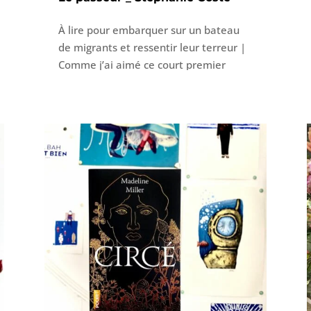
À lire pour embarquer sur un bateau
de migrants et ressentir leur terreur |
Comme j’ai aimé ce court premier
roman ! C’est un récit avec une grande
puissance d’évocation comme je les
aime. Lire et ressentir la moiteur de
l’atmosphère, l’épaisseur de la nuit qui
tombe sur les côtes libyennes, la mer
qui s’agite et se soulève avec en son
sein les corps qu’elle charrie pour les
déverser sur le sable le lendemain.
Imaginer sur l’eau ces hommes,
femmes et enfants entassés sur un
bateau de fortune qui vomissent leurs
illusions ou gardent une once d’espoir
de survivre à la traversée pour
atteindre la terre promise. Eux, des