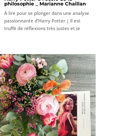
philosophie _ Marianne Chaillan
À lire pour se plonger dans une analyse
passionnante d’Harry Potter | Il est
truffé de réflexions très justes et je
pense qu’il a toute sa place dans la
rubrique « développement personnel »
car l’on peut s’approprier pas mal de
concepts philosophiques ainsi que des
leçons de vie véhiculées à travers le
vécu du célèbre sorcier de J.K.Rowling.
C’est PASSIONNANT !