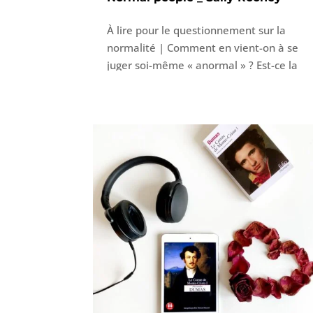
À lire pour le questionnement sur la
normalité | Comment en vient-on à se
juger soi-même « anormal » ? Est-ce la
valeur accordée aux mots des autres
qui nous façonne malgré nous ? Parce
que les mots, loin d’être innocents,
peuvent s’enraciner en soi à force
d’être répétés. Et alors bon courage
pour s’en libérer. Car ces mots des
autres peuvent devenir des croyances
(limitantes) qui donnent le sentiment
d’être dans une case et de ne plus
jamais pouvoir en sortir.