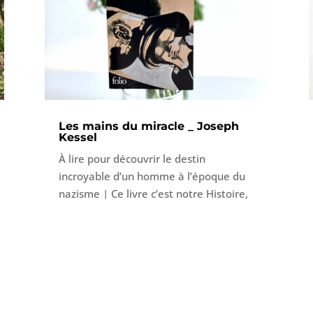
l’affirmation de sa puissance féminine.
Les mains du miracle _ Joseph
Kessel
À lire pour découvrir le destin
incroyable d’un homme à l’époque du
nazisme | Ce livre c’est notre Histoire,
celle d’un homme qui a sauvé des vies
de façon étrange mais remarquable
lors de la seconde guerre mondiale. À
lire, à offrir et à relire.