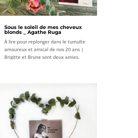
Sous le soleil de mes cheveux
blonds _ Agathe Ruga
À lire pour replonger dans le tumulte
amoureux et amical de nos 20 ans |
Brigitte et Brune sont deux amies.
Inséparables du temps de
l’adolescence, leur relation s’étiole à
l’aube de l’âge adulte. Un jour l’une
rompt le lien, le piétine sans aucune
explication. L’autre décide alors de
prendre la parole et s’adresse d’un seul
souffle à son amie disparue.