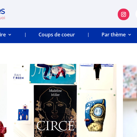
ire
Coups de coeur
Par thème