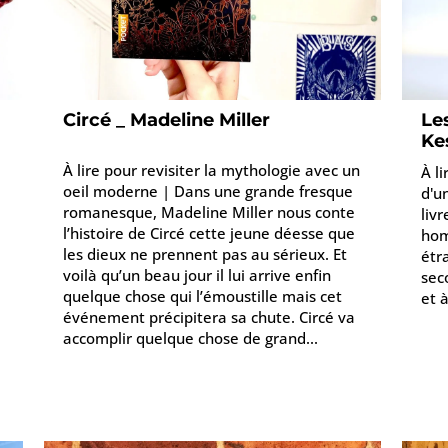
Circé _ Madeline Miller
Le
Ke
À lire pour revisiter la mythologie avec un
À l
oeil moderne | Dans une grande fresque
d'u
romanesque, Madeline Miller nous conte
livr
l’histoire de Circé cette jeune déesse que
hom
les dieux ne prennent pas au sérieux. Et
étr
voilà qu’un beau jour il lui arrive enfin
sec
quelque chose qui l’émoustille mais cet
et à
événement précipitera sa chute. Circé va
accomplir quelque chose de grand...