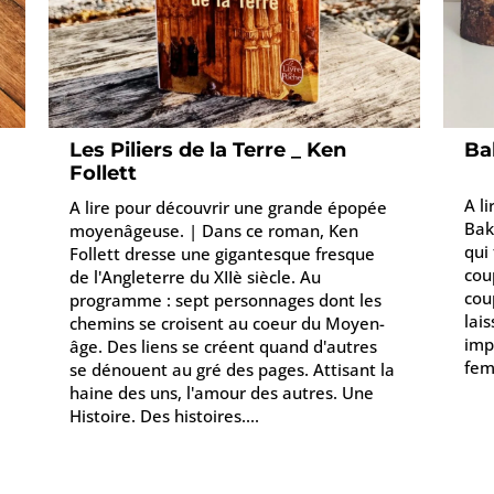
Les Piliers de la Terre _ Ken
Ba
Follett
A l
A lire pour découvrir une grande épopée
Bak
moyenâgeuse. | Dans ce roman, Ken
qui
Follett dresse une gigantesque fresque
cou
de l'Angleterre du XIIè siècle. Au
cou
programme : sept personnages dont les
lais
chemins se croisent au coeur du Moyen-
imp
âge. Des liens se créent quand d'autres
fem
se dénouent au gré des pages. Attisant la
haine des uns, l'amour des autres. Une
Histoire. Des histoires....