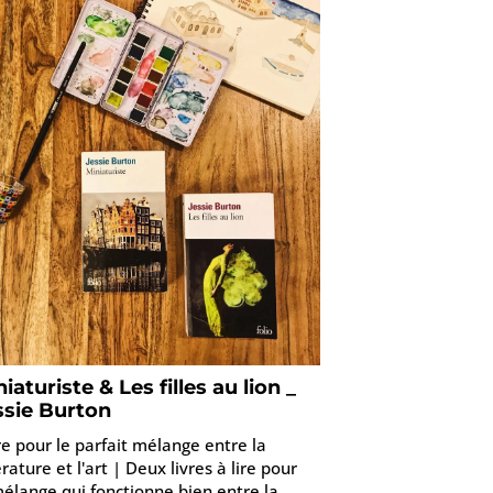
iaturiste & Les filles au lion _
ssie Burton
ire pour le parfait mélange entre la
érature et l'art | Deux livres à lire pour
mélange qui fonctionne bien entre la