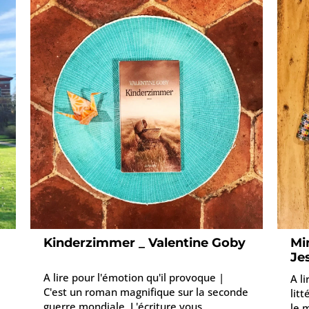
Kinderzimmer _ Valentine Goby
Min
Je
A lire pour l'émotion qu'il provoque |
A l
C'est un roman magnifique sur la seconde
litt
guerre mondiale. L'écriture vous
le 